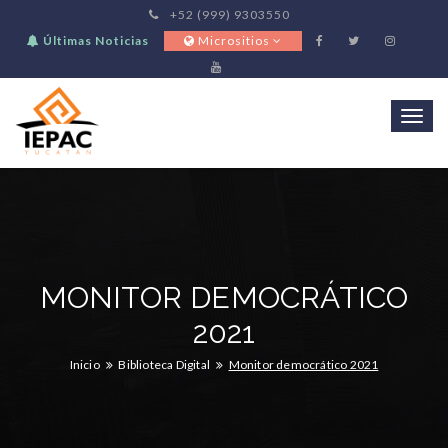
+52 (999) 9303550
Últimas Noticias
Micrositios
Togg
navi
MONITOR DEMOCRÁTICO
2021
Inicio
Biblioteca Digital
Monitor democrático 2021