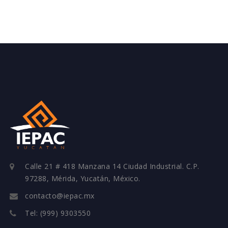
Calle 21 # 418 Manzana 14 Ciudad Industrial. C.P.
97288, Mérida, Yucatán, México.
contacto@iepac.mx
Tel: (999) 9303550