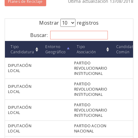
Última actualización 13/08/2018
Planes de Reciclaje
Mostrar
registros
Buscar:
Tipo
Entorno
Tipo
Candidatur
Candidatura
Geográfico
Asociación
Común
PARTIDO
DIPUTACIÓN
REVOLUCIONARIO
LOCAL
INSTITUCIONAL
PARTIDO
DIPUTACIÓN
REVOLUCIONARIO
LOCAL
INSTITUCIONAL
PARTIDO
DIPUTACIÓN
REVOLUCIONARIO
LOCAL
INSTITUCIONAL
DIPUTACIÓN
PARTIDO ACCION
LOCAL
NACIONAL