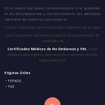
En el marco del pleno reconocimiento a la igualdad,
la no discriminación y reconocimiento los derechos
laborales de todas las personas el
Instituto Electoral y de Participación Ciudadana de yucatán
hace la presente declaracion explícita de la prohibición de
solicitudes de
Certificados Médicos de No Embarazo y VIH,
como
requisito para ingreso, permanencia o ascenso en este
órgano electoral.
Páginas Útiles
• FEPADE
• FGE