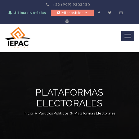
+52 (999) 9303550
Últimas Noticias
Micrositios
Togg
navi
PLATAFORMAS
ELECTORALES
Inicio
Partidos Politicos
Plataformas Electorales