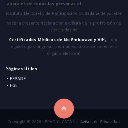
laborales de todas las personas el
Instituto Electoral y de Participación Ciudadana de yucatán
hace la presente declaracion explícita de la prohibición de
solicitudes de
Certificados Médicos de No Embarazo y VIH,
como
requisito para ingreso, permanencia o ascenso en este
órgano electoral.
Páginas Útiles
• FEPADE
• FGE
Copyright © 2026. IEPAC YUCATÁN |
Avisos de Privacidad.