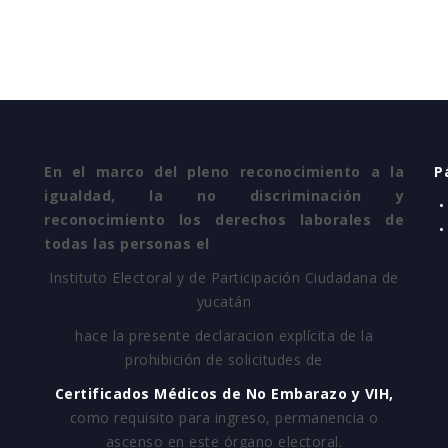
En el marco del pleno reconocimiento a la
P
igualdad, la no discriminación y
•
reconocimiento los derechos laborales de
•
todas las personas el
Instituto Electoral y de Participación Ciudadana de
yucatán
hace la presente declaracion explícita de la
prohibición de solicitudes de
Certificados Médicos de No Embarazo y VIH,
como requisito para ingreso, permanencia o
ascenso en este órgano electoral.