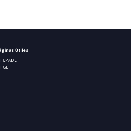
áginas Útiles
 FEPADE
 FGE