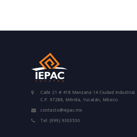
Calle 21 # 418 Manzana 14 Ciudad Industrial.
C.P. 97288, Mérida, Yucatán, México.
contacto@iepac.mx
Tel: (999) 9303550