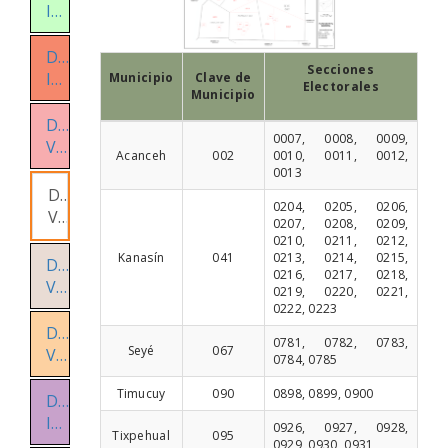
III
Distrito
Secciones
IV
Municipio
Clave de
Electorales
Municipio
Distrito
0007, 0008, 0009,
V
Acanceh
002
0010, 0011, 0012,
0013
Distrito
0204, 0205, 0206,
VI
0207, 0208, 0209,
0210, 0211, 0212,
Kanasín
041
0213, 0214, 0215,
Distrito
0216, 0217, 0218,
VII
0219, 0220, 0221,
0222, 0223
Distrito
0781, 0782, 0783,
Seyé
067
VIII
0784, 0785
Timucuy
090
0898, 0899, 0900
Distrito
IX
0926, 0927, 0928,
Tixpehual
095
0929, 0930, 0931