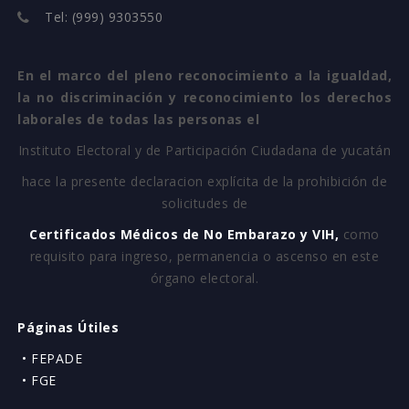
Tel: (999) 9303550
En el marco del pleno reconocimiento a la igualdad,
la no discriminación y reconocimiento los derechos
laborales de todas las personas el
Instituto Electoral y de Participación Ciudadana de yucatán
hace la presente declaracion explícita de la prohibición de
solicitudes de
Certificados Médicos de No Embarazo y VIH,
como
requisito para ingreso, permanencia o ascenso en este
órgano electoral.
Páginas Útiles
• FEPADE
• FGE