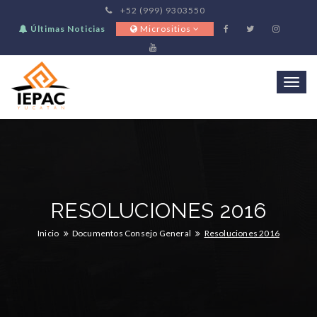
+52 (999) 9303550
Últimas Noticias
Micrositios
Togg
navi
RESOLUCIONES 2016
Inicio
Documentos Consejo General
Resoluciones 2016