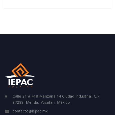
Calle 21 # 418 Manzana 14 Ciudad Industrial. C.P.
97288, Mérida, Yucatán, México.
contacto@iepac.mx