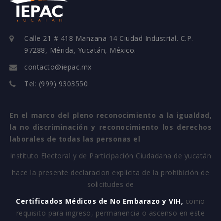
Calle 21 # 418 Manzana 14 Ciudad Industrial. C.P.
97288, Mérida, Yucatán, México.
contacto@iepac.mx
Tel: (999) 9303550
En el marco del pleno reconocimiento a la igualdad,
la no discriminación y reconocimiento los derechos
laborales de todas las personas el
Instituto Electoral y de Participación Ciudadana de yucatán
hace la presente declaracion explícita de la prohibición de
solicitudes de
Certificados Médicos de No Embarazo y VIH,
como
requisito para ingreso, permanencia o ascenso en este