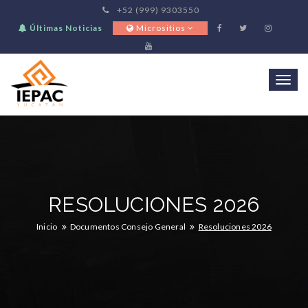
+52 (999) 9303550
Últimas Noticias
Micrositios
Togg
navi
RESOLUCIONES 2026
Inicio
Documentos Consejo General
Resoluciones 2026