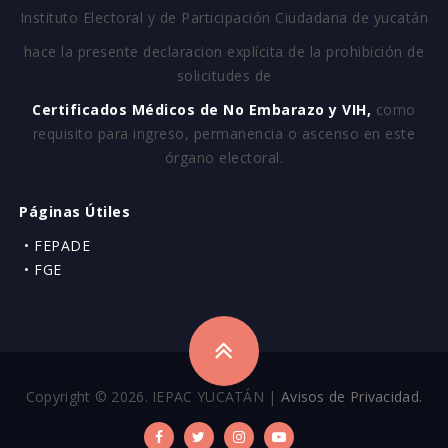
Instituto Electoral y de Participación Ciudadana de yucatán
hace la presente declaracion explícita de la prohibición de
solicitudes de
Certificados Médicos de No Embarazo y VIH,
como
requisito para ingreso, permanencia o ascenso en este
órgano electoral.
Páginas Útiles
• FEPADE
• FGE
Copyright © 2026. IEPAC YUCATÁN |
Avisos de Privacidad.