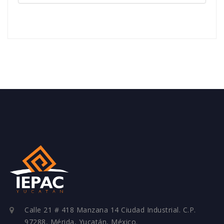
Calle 21 # 418 Manzana 14 Ciudad Industrial. C.P.
97288, Mérida, Yucatán, México.