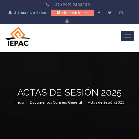
+52 (999) 9303550
Últimas Noticias
Micrositios
Togg
navi
ACTAS DE SESIÓN 2025
Inicio
Documentos Consejo General
Actas de Sesión 2025