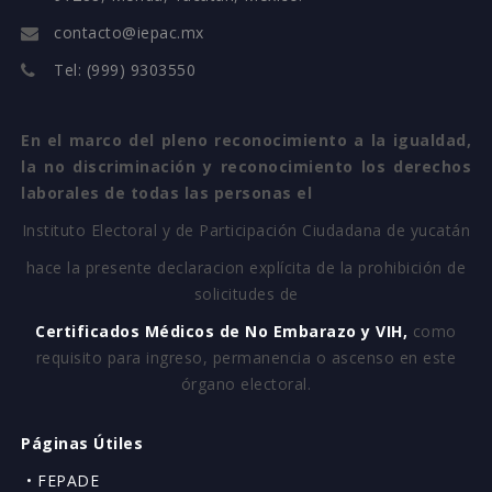
contacto@iepac.mx
Tel: (999) 9303550
En el marco del pleno reconocimiento a la igualdad,
la no discriminación y reconocimiento los derechos
laborales de todas las personas el
Instituto Electoral y de Participación Ciudadana de yucatán
hace la presente declaracion explícita de la prohibición de
solicitudes de
Certificados Médicos de No Embarazo y VIH,
como
requisito para ingreso, permanencia o ascenso en este
órgano electoral.
Páginas Útiles
• FEPADE