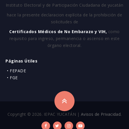
Instituto Electoral y de Participación Ciudadana de yucatán
hace la presente declaracion explícita de la prohibición de
solicitudes de
Certificados Médicos de No Embarazo y VIH,
como
requisito para ingreso, permanencia o ascenso en este
órgano electoral.
Páginas Útiles
• FEPADE
• FGE
Copyright © 2026. IEPAC YUCATÁN |
Avisos de Privacidad.